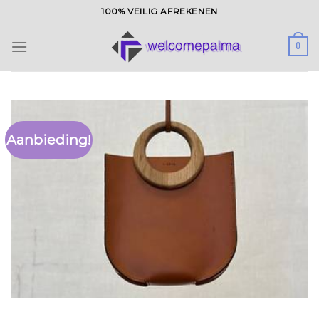
Ga
100% VEILIG AFREKENEN
naar
inhoud
0
Aanbieding!