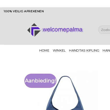
Ga
100% VEILIG AFREKENEN
naar
inhoud
Zoeken
naar:
HOME
WINKEL
HANDTAS KIPLING
HAN
Aanbieding!