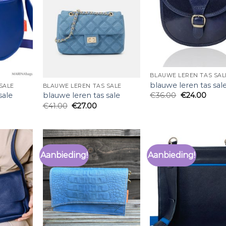
BLAUWE LEREN TAS SAL
blauwe leren tas sal
SALE
BLAUWE LEREN TAS SALE
sale
blauwe leren tas sale
€
36.00
€
24.00
€
41.00
€
27.00
Aanbieding!
Aanbieding!