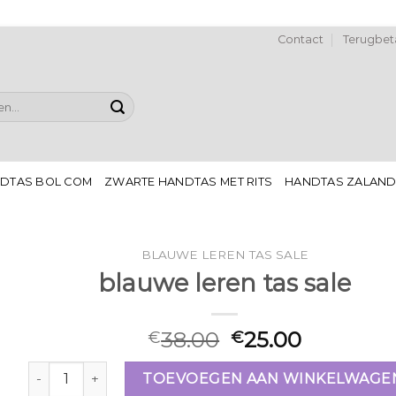
Contact
Terugbeta
DTAS BOL COM
ZWARTE HANDTAS MET RITS
HANDTAS ZALAN
BLAUWE LEREN TAS SALE
blauwe leren tas sale
38.00
25.00
€
€
blauwe leren tas sale aantal
TOEVOEGEN AAN WINKELWAGE