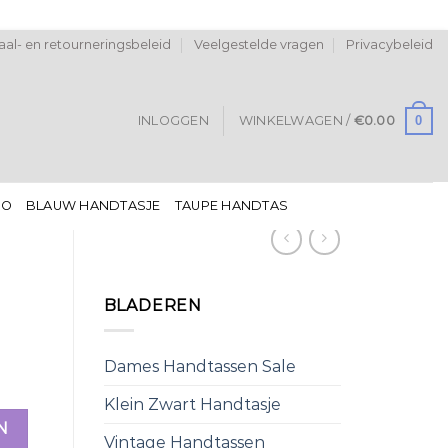
al- en retourneringsbeleid
Veelgestelde vragen
Privacybeleid
0
INLOGGEN
WINKELWAGEN /
€
0.00
DO
BLAUW HANDTASJE
TAUPE HANDTAS
BLADEREN
Dames Handtassen Sale
Klein Zwart Handtasje
N
Vintage Handtassen