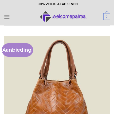
Ga
100% VEILIG AFREKENEN
naar
inhoud
0
Aanbieding!