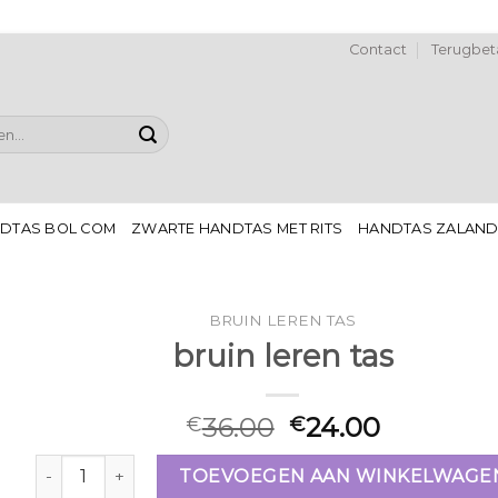
Contact
Terugbeta
DTAS BOL COM
ZWARTE HANDTAS MET RITS
HANDTAS ZALAN
BRUIN LEREN TAS
bruin leren tas
36.00
24.00
€
€
bruin leren tas aantal
TOEVOEGEN AAN WINKELWAGE