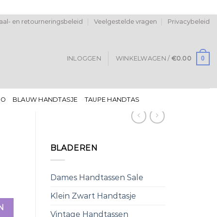
al- en retourneringsbeleid
Veelgestelde vragen
Privacybeleid
0
INLOGGEN
WINKELWAGEN /
€
0.00
DO
BLAUW HANDTASJE
TAUPE HANDTAS
BLADEREN
Dames Handtassen Sale
Klein Zwart Handtasje
N
Vintage Handtassen