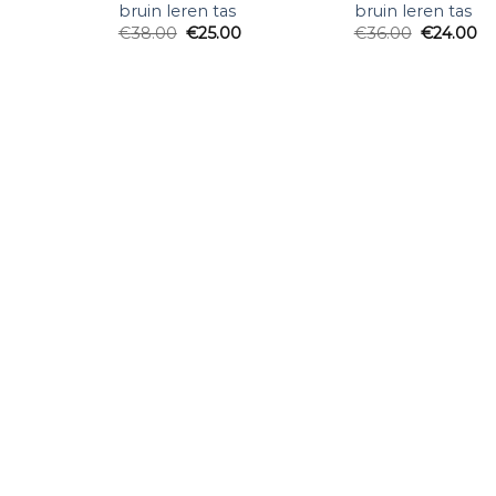
bruin leren tas
bruin leren tas
€
38.00
€
25.00
€
36.00
€
24.00