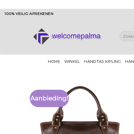
Ga
100% VEILIG AFREKENEN
naar
inhoud
Zoeken
naar:
HOME
WINKEL
HANDTAS KIPLING
HAN
Aanbieding!