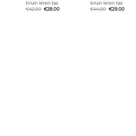
bruin leren tas
bruin leren tas
€
42.00
€
28.00
€
44.00
€
29.00