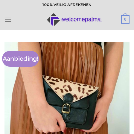
Ga
100% VEILIG AFREKENEN
naar
inhoud
0
Aanbieding!