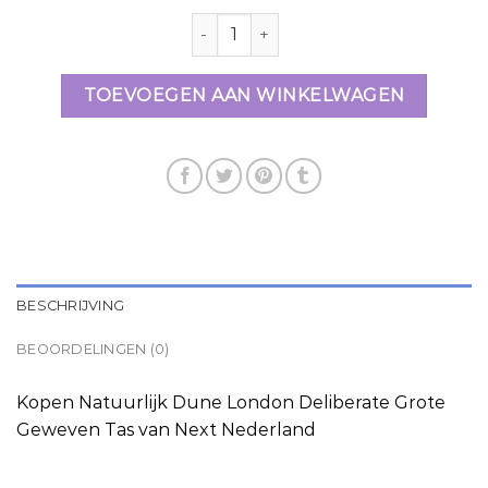
dune tassen aantal
TOEVOEGEN AAN WINKELWAGEN
BESCHRIJVING
BEOORDELINGEN (0)
Kopen Natuurlijk Dune London Deliberate Grote
Geweven Tas van Next Nederland