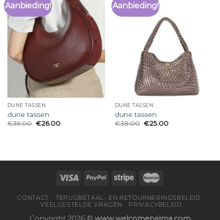
Aanbieding!
Aanbieding!
DUNE TASSEN
DUNE TASSEN
dune tassen
dune tassen
€
39.00
€
26.00
€
38.00
€
25.00
CONTACT
TERUGBETAAL- EN RETOURNERINGSBELEID
VEELGESTELDE VRAGEN
PRIVACYBELEID
Copyright 2026 ©
www.welcomepalma.com