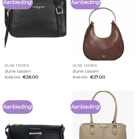
Aanbieding!
Aanbieding!
DUNE TASSEN
DUNE TASSEN
dune tassen
dune tassen
€
39.00
€
26.00
€
41.00
€
27.00
Aanbieding!
Aanbieding!