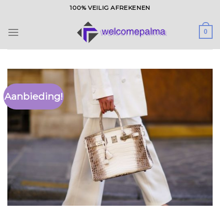
Ga
100% VEILIG AFREKENEN
naar
inhoud
0
Aanbieding!