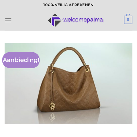
Ga
100% VEILIG AFREKENEN
naar
inhoud
0
Aanbieding!