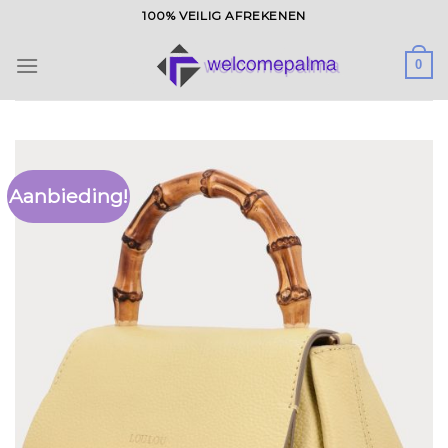
Ga
100% VEILIG AFREKENEN
naar
inhoud
0
Aanbieding!