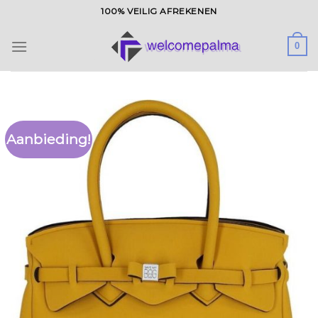
Ga
100% VEILIG AFREKENEN
naar
inhoud
0
Aanbieding!