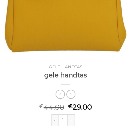
GELE HANDTAS
gele handtas
44.00
29.00
€
€
gele handtas aantal