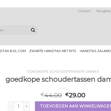
Contact
Terugbeta
DTAS BOL COM
ZWARTE HANDTAS MET RITS
HANDTAS ZALAN
GOEDKOPE SCHOUDERTASSEN DAMES
goedkope schoudertassen da
44.00
29.00
€
€
goedkope schoudertassen dames aantal
TOEVOEGEN AAN WINKELWAGE