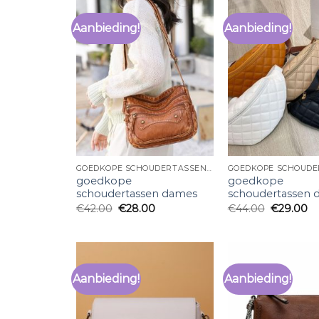
Aanbieding!
Aanbieding!
GOEDKOPE SCHOUDERTASSEN DAMES
goedkope
goedkope
schoudertassen dames
schoudertassen 
€
42.00
€
28.00
€
44.00
€
29.00
Aanbieding!
Aanbieding!