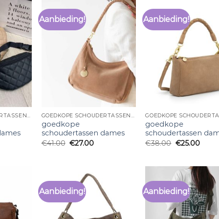
Aanbieding!
Aanbieding!
GOEDKOPE SCHOUDERTASSEN DAMES
GOEDKOPE SCHOUDERTASSEN DAMES
goedkope
goedkope
dames
schoudertassen dames
schoudertassen da
€
41.00
€
27.00
€
38.00
€
25.00
Aanbieding!
Aanbieding!