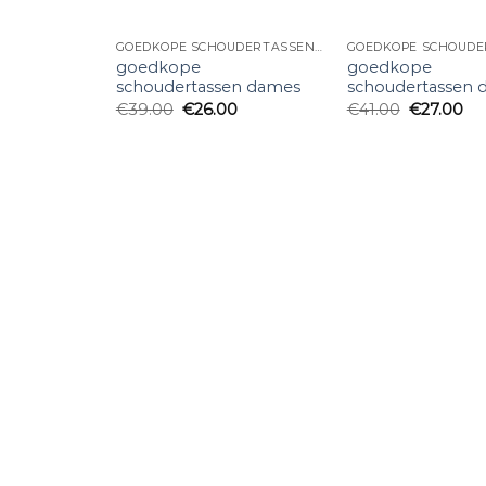
GOEDKOPE SCHOUDERTASSEN DAMES
goedkope
goedkope
schoudertassen dames
schoudertassen 
€
39.00
€
26.00
€
41.00
€
27.00