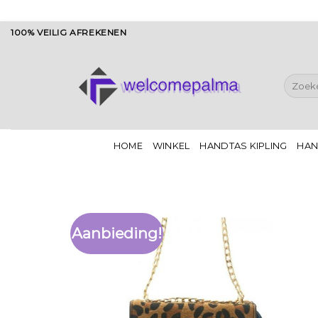
Ga
100% VEILIG AFREKENEN
naar
inhoud
Zoeken
naar:
HOME
WINKEL
HANDTAS KIPLING
HAN
Aanbieding!