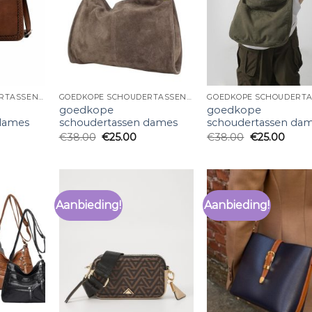
GOEDKOPE SCHOUDERTASSEN DAMES
GOEDKOPE SCHOUDERTASSEN DAMES
goedkope
goedkope
dames
schoudertassen dames
schoudertassen da
€
38.00
€
25.00
€
38.00
€
25.00
Aanbieding!
Aanbieding!