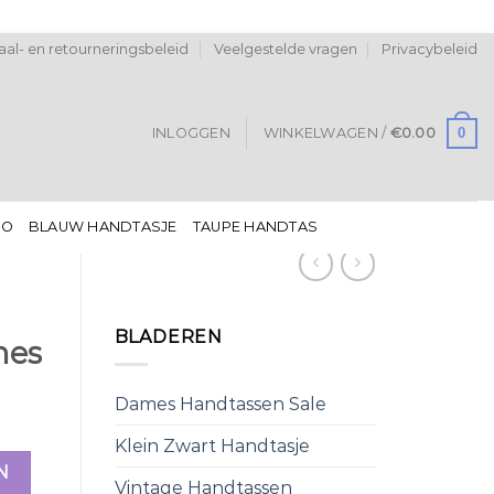
al- en retourneringsbeleid
Veelgestelde vragen
Privacybeleid
0
INLOGGEN
WINKELWAGEN /
€
0.00
DO
BLAUW HANDTASJE
TAUPE HANDTAS
BLADEREN
mes
Dames Handtassen Sale
Klein Zwart Handtasje
N
Vintage Handtassen