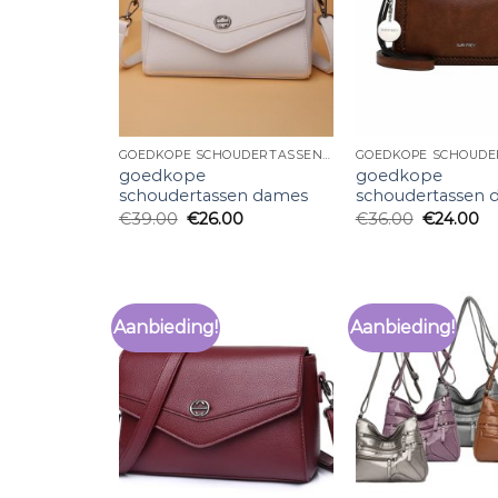
GOEDKOPE SCHOUDERTASSEN DAMES
goedkope
goedkope
schoudertassen dames
schoudertassen 
€
39.00
€
26.00
€
36.00
€
24.00
Aanbieding!
Aanbieding!