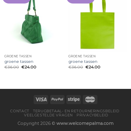
GROENE TASSEN
GROENE TASSEN
groene tassen
groene tassen
€
36.00
€
24.00
€
36.00
€
24.00
CONTACT
TERUGBETAAL- EN RETOURNERINGSBELEID
VEELGESTELDE VRAGEN
PRIVACYBELEID
Copyright 2026 ©
www.welcomepalma.com