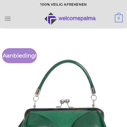
Ga
100% VEILIG AFREKENEN
naar
inhoud
0
Aanbieding!