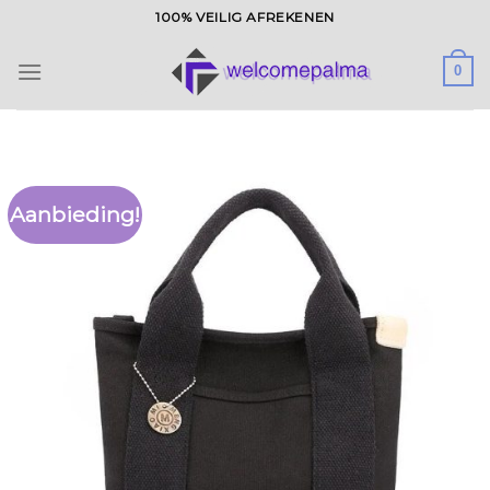
Ga
100% VEILIG AFREKENEN
naar
inhoud
0
Aanbieding!