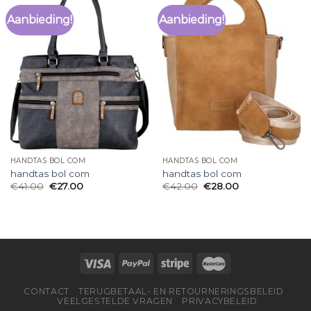
Aanbieding!
Aanbieding!
HANDTAS BOL COM
HANDTAS BOL COM
handtas bol com
handtas bol com
€
41.00
€
27.00
€
42.00
€
28.00
CONTACT
TERUGBETAAL- EN RETOURNERINGSBELEID
VEELGESTELDE VRAGEN
PRIVACYBELEID