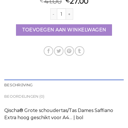
41.00
27.00
€
€
handtas bol com aantal
TOEVOEGEN AAN WINKELWAGEN
BESCHRIJVING
BEOORDELINGEN (0)
Qischa® Grote schoudertas/Tas Dames Saffiano
Extra hoog geschikt voor A4… | bol