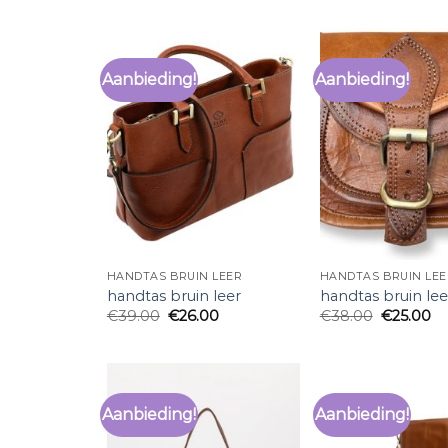
Aanbieding!
Aanbieding!
HANDTAS BRUIN LEER
HANDTAS BRUIN LEE
handtas bruin leer
handtas bruin lee
€
39.00
€
26.00
€
38.00
€
25.00
Aanbieding!
Aanbieding!