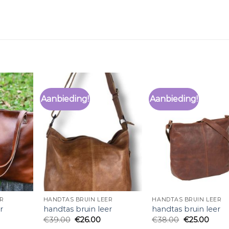
Aanbieding!
Aanbieding!
R
HANDTAS BRUIN LEER
HANDTAS BRUIN LEER
r
handtas bruin leer
handtas bruin leer
€
39.00
€
26.00
€
38.00
€
25.00