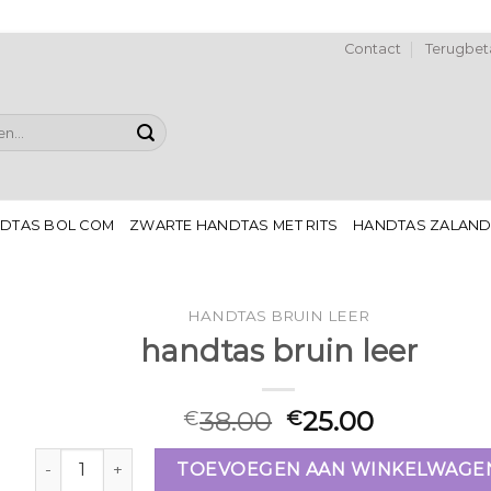
Contact
Terugbeta
DTAS BOL COM
ZWARTE HANDTAS MET RITS
HANDTAS ZALAN
HANDTAS BRUIN LEER
handtas bruin leer
38.00
25.00
€
€
handtas bruin leer aantal
TOEVOEGEN AAN WINKELWAGE