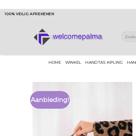
Ga
100% VEILIG AFREKENEN
naar
inhoud
Zoeken
naar:
HOME
WINKEL
HANDTAS KIPLING
HAN
Aanbieding!