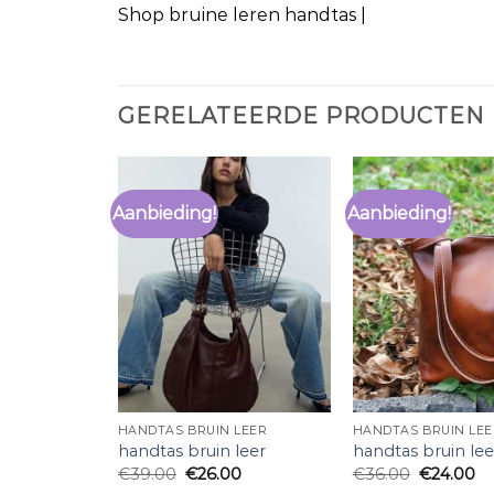
Shop bruine leren handtas |
GERELATEERDE PRODUCTEN
Aanbieding!
Aanbieding!
HANDTAS BRUIN LEER
HANDTAS BRUIN LEE
handtas bruin leer
handtas bruin lee
€
39.00
€
26.00
€
36.00
€
24.00