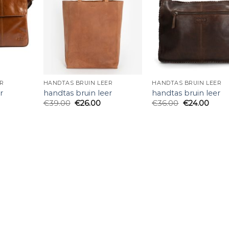
R
HANDTAS BRUIN LEER
HANDTAS BRUIN LEER
r
handtas bruin leer
handtas bruin leer
€
39.00
€
26.00
€
36.00
€
24.00