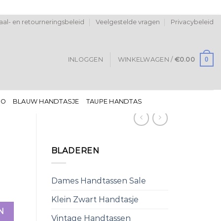
al- en retourneringsbeleid
Veelgestelde vragen
Privacybeleid
0
INLOGGEN
WINKELWAGEN /
€
0.00
DO
BLAUW HANDTASJE
TAUPE HANDTAS
BLADEREN
Dames Handtassen Sale
Klein Zwart Handtasje
N
Vintage Handtassen