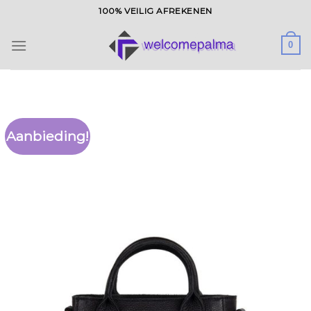
Ga
100% VEILIG AFREKENEN
naar
inhoud
0
Aanbieding!