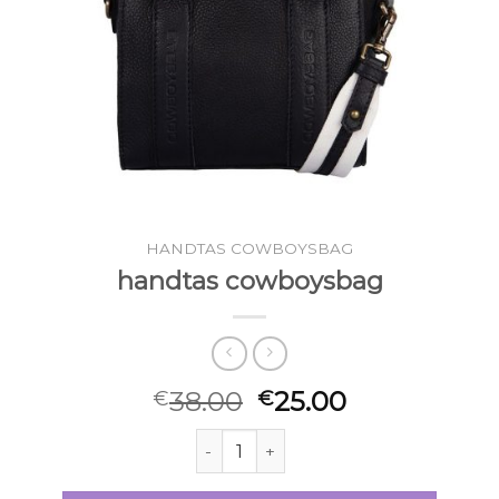
HANDTAS COWBOYSBAG
handtas cowboysbag
38.00
25.00
€
€
handtas cowboysbag aantal