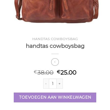
HANDTAS COWBOYSBAG
handtas cowboysbag
38.00
25.00
€
€
handtas cowboysbag aantal
TOEVOEGEN AAN WINKELWAGEN