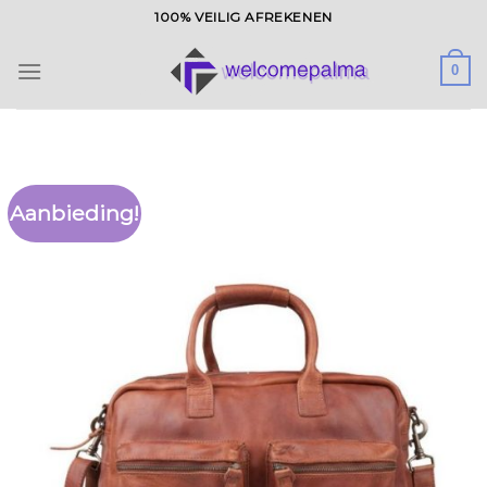
Ga
100% VEILIG AFREKENEN
naar
inhoud
0
Aanbieding!