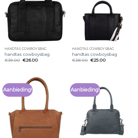
HANDTAS COWBOYSBAG
HANDTAS COWBOYSBAG
handtas cowboysbag
handtas cowboysbag
€
39.00
€
26.00
€
38.00
€
25.00
Aanbieding!
Aanbieding!