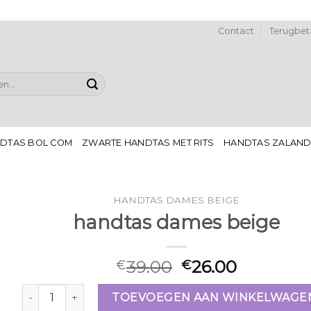
Contact
Terugbeta
DTAS BOL COM
ZWARTE HANDTAS MET RITS
HANDTAS ZALAN
HANDTAS DAMES BEIGE
handtas dames beige
39.00
26.00
€
€
handtas dames beige aantal
TOEVOEGEN AAN WINKELWAGE