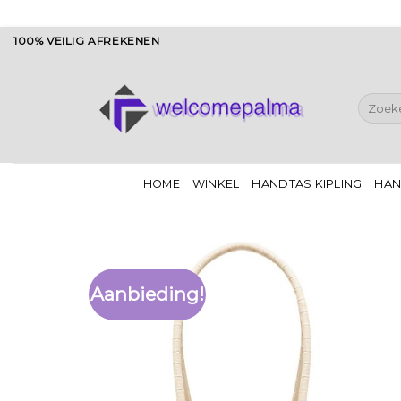
Ga
100% VEILIG AFREKENEN
naar
inhoud
Zoeken
naar:
HOME
WINKEL
HANDTAS KIPLING
HAN
Aanbieding!