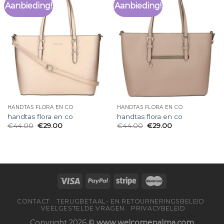
Aanbieding!
Aanbieding!
HANDTAS FLORA EN CO
HANDTAS FLORA EN CO
handtas flora en co
handtas flora en co
€
44.00
€
29.00
€
44.00
€
29.00
CONTACT
TERUGBETAAL- EN RETOURNERINGSBELEID
VEELGESTELDE VRAGEN
PRIVACYBELEID
Copyright 2026 ©
www.welcomepalma.com