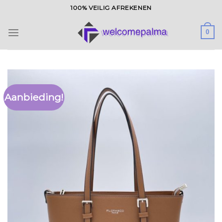
Ga
100% VEILIG AFREKENEN
naar
inhoud
0
Aanbieding!