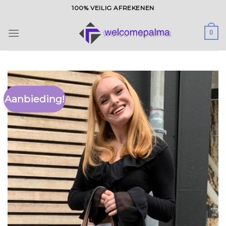
Ga
100% VEILIG AFREKENEN
naar
inhoud
0
Aanbieding!