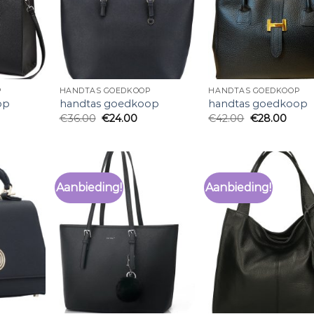
P
HANDTAS GOEDKOOP
HANDTAS GOEDKOOP
op
handtas goedkoop
handtas goedkoop
€
36.00
€
24.00
€
42.00
€
28.00
Aanbieding!
Aanbieding!