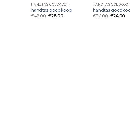
HANDTAS GOEDKOOP
HANDTAS GOEDKOO
handtas goedkoop
handtas goedko
€
42.00
€
28.00
€
36.00
€
24.00