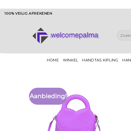
Ga
100% VEILIG AFREKENEN
naar
inhoud
Zoeken
naar:
HOME
WINKEL
HANDTAS KIPLING
HAN
Aanbieding!