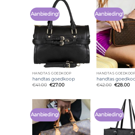
Aanbieding!
Aanbieding!
HANDTAS GOEDKOOP
HANDTAS GOEDKOO
handtas goedkoop
handtas goedko
€
41.00
€
27.00
€
42.00
€
28.00
Aanbieding!
Aanbieding!