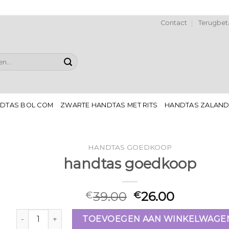
Contact
Terugbeta
DTAS BOL COM
ZWARTE HANDTAS MET RITS
HANDTAS ZALAN
HANDTAS GOEDKOOP
handtas goedkoop
39.00
26.00
€
€
handtas goedkoop aantal
TOEVOEGEN AAN WINKELWAGE