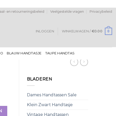
al- en retourneringsbeleid
Veelgestelde vragen
Privacybeleid
0
INLOGGEN
WINKELWAGEN /
€
0.00
DO
BLAUW HANDTASJE
TAUPE HANDTAS
BLADEREN
Dames Handtassen Sale
Klein Zwart Handtasje
N
Vintage Handtassen