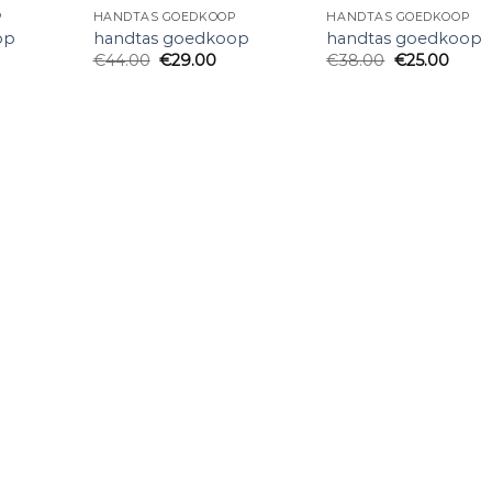
P
HANDTAS GOEDKOOP
HANDTAS GOEDKOOP
op
handtas goedkoop
handtas goedkoop
€
44.00
€
29.00
€
38.00
€
25.00