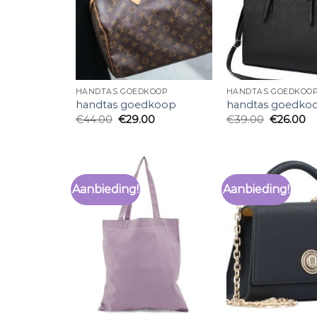
HANDTAS GOEDKOOP
HANDTAS GOEDKOO
handtas goedkoop
handtas goedko
€
44.00
€
29.00
€
39.00
€
26.00
Aanbieding!
Aanbieding!