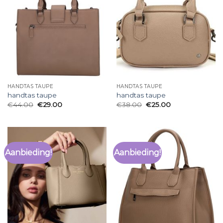
HANDTAS TAUPE
HANDTAS TAUPE
handtas taupe
handtas taupe
€
44.00
€
29.00
€
38.00
€
25.00
Aanbieding!
Aanbieding!