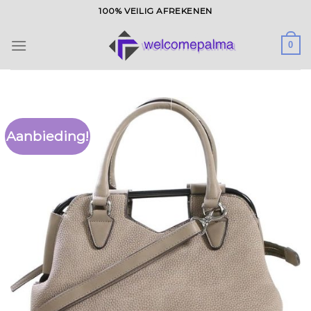
Ga
100% VEILIG AFREKENEN
naar
inhoud
0
Aanbieding!