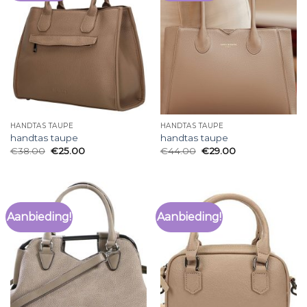
HANDTAS TAUPE
HANDTAS TAUPE
handtas taupe
handtas taupe
€
38.00
€
25.00
€
44.00
€
29.00
Aanbieding!
Aanbieding!