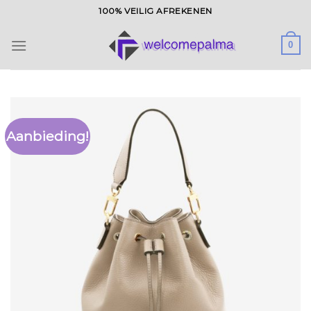
Ga
100% VEILIG AFREKENEN
naar
inhoud
0
Aanbieding!