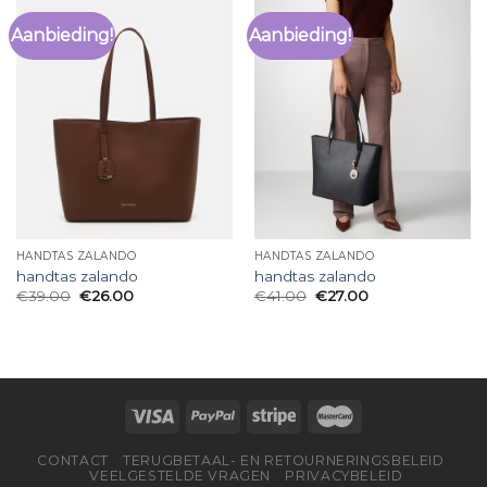
Aanbieding!
Aanbieding!
HANDTAS ZALANDO
HANDTAS ZALANDO
handtas zalando
handtas zalando
€
39.00
€
26.00
€
41.00
€
27.00
CONTACT
TERUGBETAAL- EN RETOURNERINGSBELEID
VEELGESTELDE VRAGEN
PRIVACYBELEID