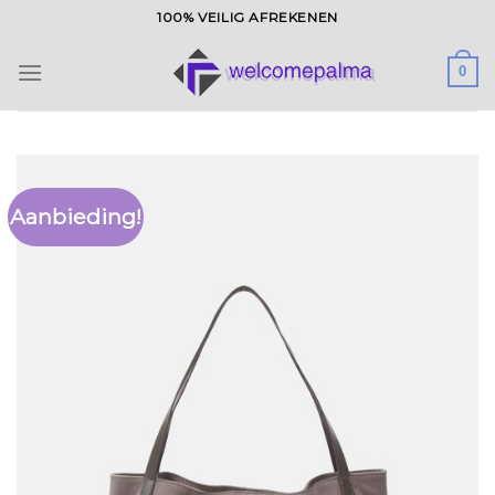
Ga
100% VEILIG AFREKENEN
naar
inhoud
0
Aanbieding!