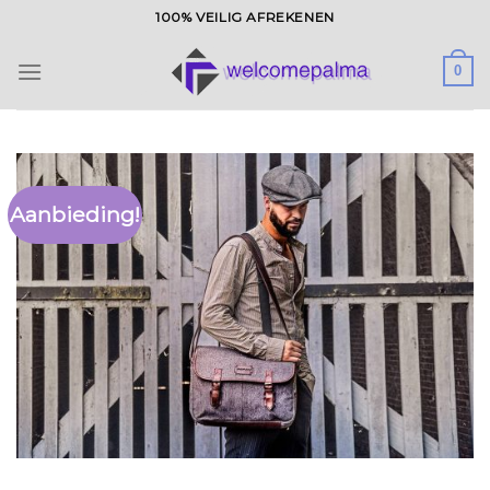
Ga
100% VEILIG AFREKENEN
naar
inhoud
0
Aanbieding!