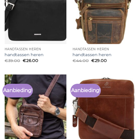
HANDTASSEN HEREN
HANDTASSEN HEREN
handtassen heren
handtassen heren
€
39.00
€
26.00
€
44.00
€
29.00
Aanbieding!
Aanbieding!