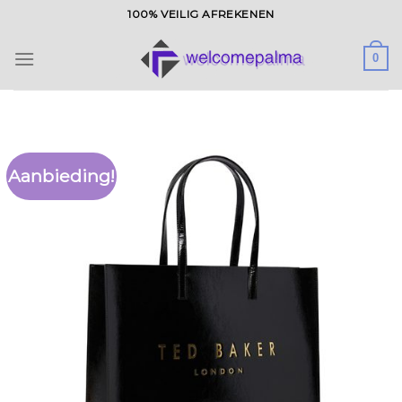
Ga
100% VEILIG AFREKENEN
naar
inhoud
0
Aanbieding!