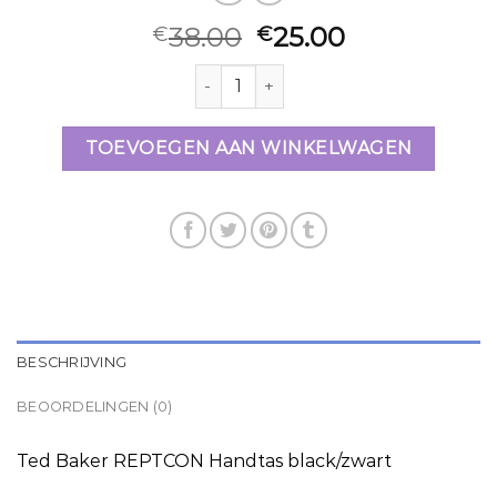
38.00
25.00
€
€
handtassen ted baker aantal
TOEVOEGEN AAN WINKELWAGEN
BESCHRIJVING
BEOORDELINGEN (0)
Ted Baker REPTCON Handtas black/zwart