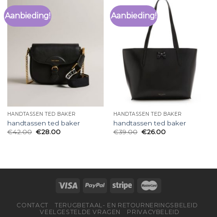
Aanbieding!
Aanbieding!
HANDTASSEN TED BAKER
HANDTASSEN TED BAKER
handtassen ted baker
handtassen ted baker
€
42.00
€
28.00
€
39.00
€
26.00
CONTACT
TERUGBETAAL- EN RETOURNERINGSBELEID
VEELGESTELDE VRAGEN
PRIVACYBELEID