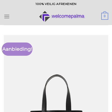
Ga
100% VEILIG AFREKENEN
naar
inhoud
0
Aanbieding!