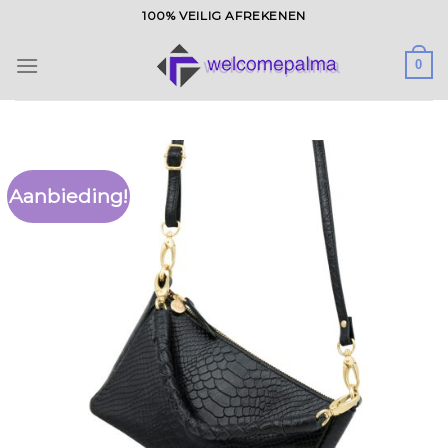
Ga
100% VEILIG AFREKENEN
naar
inhoud
0
Aanbieding!