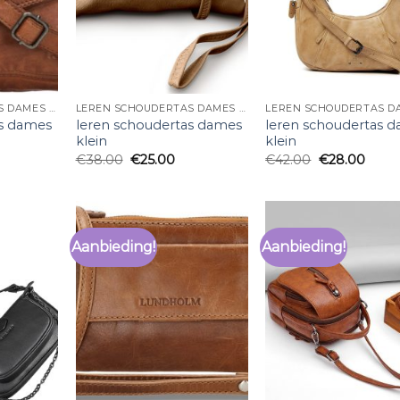
LEREN SCHOUDERTAS DAMES KLEIN
LEREN SCHOUDERTAS DAMES KLEIN
as dames
leren schoudertas dames
leren schoudertas 
klein
klein
€
38.00
€
25.00
€
42.00
€
28.00
Aanbieding!
Aanbieding!