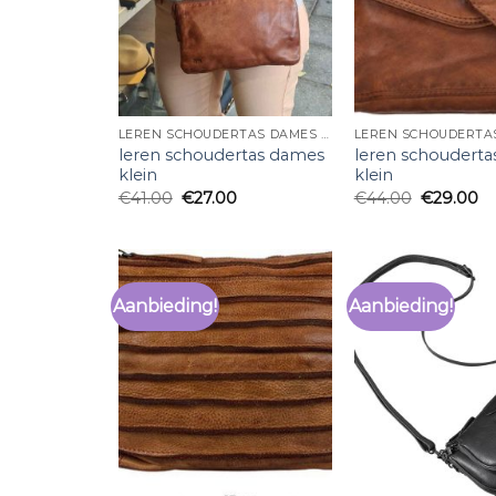
LEREN SCHOUDERTAS DAMES KLEIN
leren schoudertas dames
leren schoudert
klein
klein
€
41.00
€
27.00
€
44.00
€
29.00
Aanbieding!
Aanbieding!