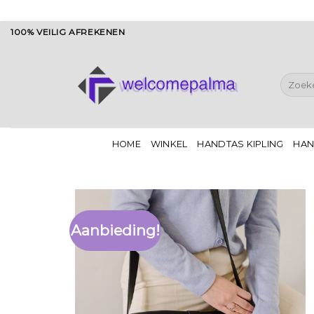
Ga
100% VEILIG AFREKENEN
naar
inhoud
Zoeken
naar:
HOME
WINKEL
HANDTAS KIPLING
HAN
Aanbieding!