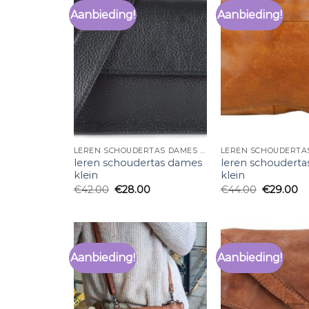
Aanbieding!
Aanbieding!
LEREN SCHOUDERTAS DAMES KLEIN
leren schoudertas dames
leren schoudert
klein
klein
€
42.00
€
28.00
€
44.00
€
29.00
Aanbieding!
Aanbieding!