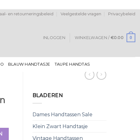
al- en retourneringsbeleid
Veelgestelde vragen
Privacybeleid
0
INLOGGEN
WINKELWAGEN /
€
0.00
DO
BLAUW HANDTASJE
TAUPE HANDTAS
BLADEREN
in
Dames Handtassen Sale
Klein Zwart Handtasje
N
Vintage Handtassen