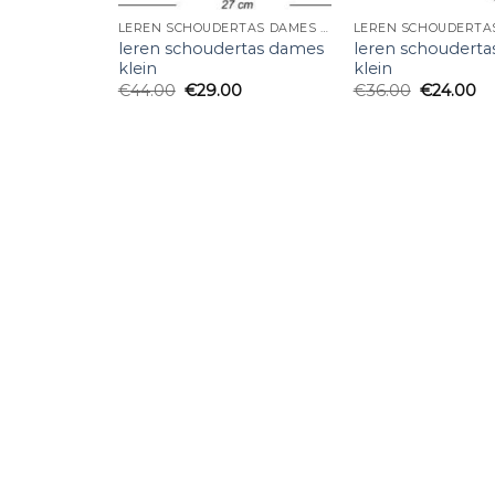
LEREN SCHOUDERTAS DAMES KLEIN
leren schoudertas dames
leren schoudert
klein
klein
€
44.00
€
29.00
€
36.00
€
24.00