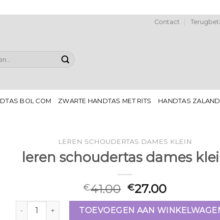
Contact
Terugbeta
DTAS BOL COM
ZWARTE HANDTAS MET RITS
HANDTAS ZALAN
LEREN SCHOUDERTAS DAMES KLEIN
leren schoudertas dames kle
41.00
27.00
€
€
leren schoudertas dames klein aantal
TOEVOEGEN AAN WINKELWAGE