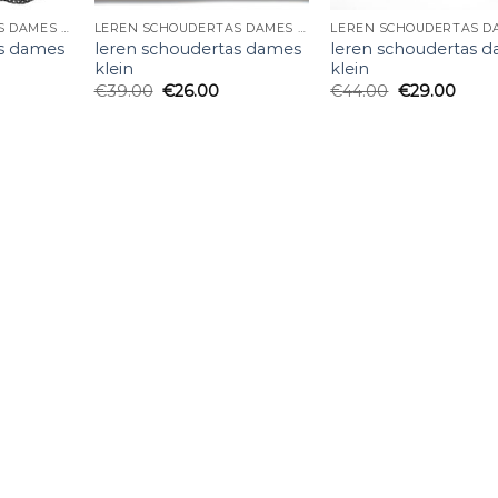
LEREN SCHOUDERTAS DAMES KLEIN
LEREN SCHOUDERTAS DAMES KLEIN
as dames
leren schoudertas dames
leren schoudertas 
klein
klein
€
39.00
€
26.00
€
44.00
€
29.00