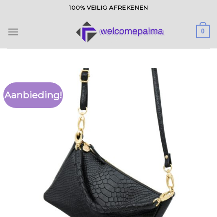
Ga
100% VEILIG AFREKENEN
naar
inhoud
0
Aanbieding!