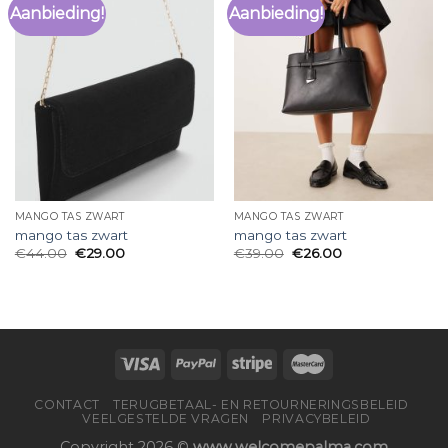
Aanbieding!
Aanbieding!
MANGO TAS ZWART
MANGO TAS ZWART
mango tas zwart
mango tas zwart
€
44.00
€
29.00
€
39.00
€
26.00
CONTACT
TERUGBETAAL- EN RETOURNERINGSBELEID
VEELGESTELDE VRAGEN
PRIVACYBELEID
Copyright 2026 ©
www.welcomepalma.com