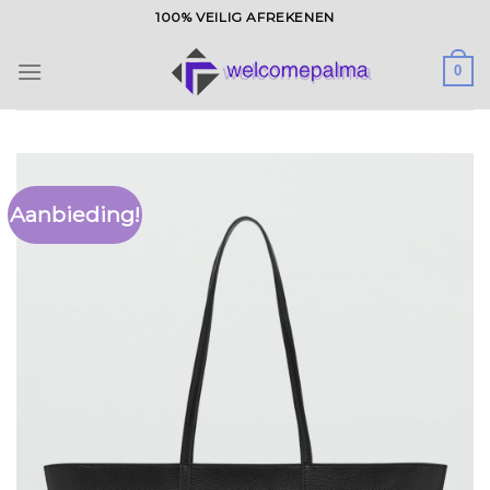
Ga
100% VEILIG AFREKENEN
naar
inhoud
0
Aanbieding!