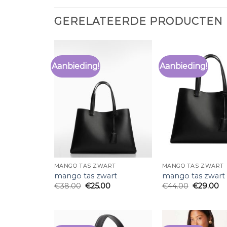
GERELATEERDE PRODUCTEN
Aanbieding!
Aanbieding!
MANGO TAS ZWART
MANGO TAS ZWART
mango tas zwart
mango tas zwart
€
38.00
€
25.00
€
44.00
€
29.00