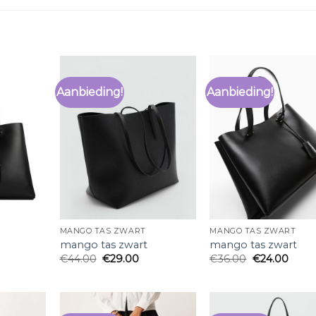
Aanbieding!
Aanbieding!
MANGO TAS ZWART
MANGO TAS ZWART
mango tas zwart
mango tas zwart
€
44.00
€
29.00
€
36.00
€
24.00