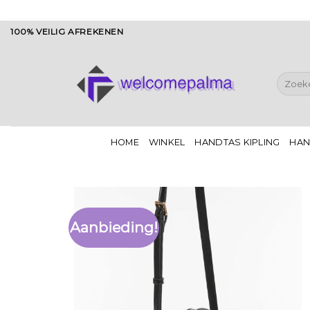
Ga
100% VEILIG AFREKENEN
naar
inhoud
Zoeken
naar:
HOME
WINKEL
HANDTAS KIPLING
HAN
Aanbieding!