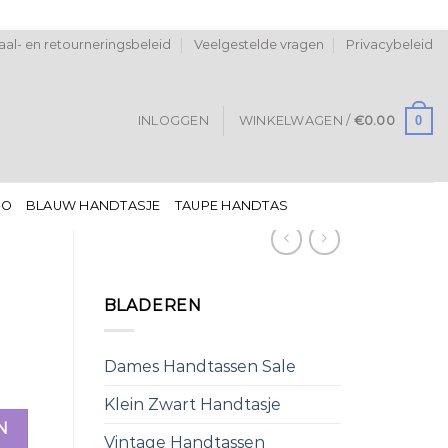
al- en retourneringsbeleid
Veelgestelde vragen
Privacybeleid
0
INLOGGEN
WINKELWAGEN /
€
0.00
DO
BLAUW HANDTASJE
TAUPE HANDTAS
BLADEREN
Dames Handtassen Sale
Klein Zwart Handtasje
N
Vintage Handtassen