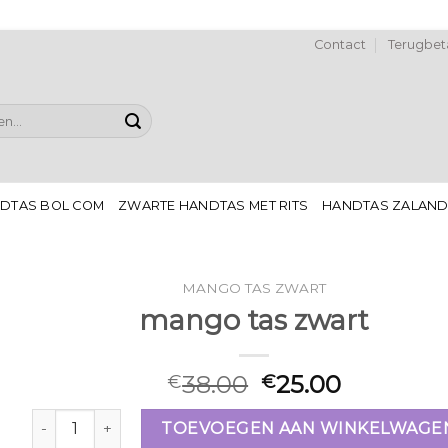
Contact
Terugbeta
DTAS BOL COM
ZWARTE HANDTAS MET RITS
HANDTAS ZALAN
MANGO TAS ZWART
mango tas zwart
38.00
25.00
€
€
mango tas zwart aantal
TOEVOEGEN AAN WINKELWAGE