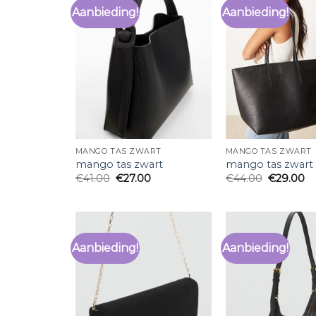
Aanbieding!
Aanbieding!
MANGO TAS ZWART
MANGO TAS ZWART
mango tas zwart
mango tas zwart
€
41.00
€
27.00
€
44.00
€
29.00
Aanbieding!
Aanbieding!