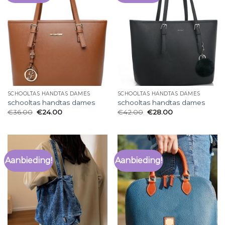
SCHOOLTAS HANDTAS DAMES
SCHOOLTAS HANDTAS DAMES
schooltas handtas dames
schooltas handtas dames
€
36.00
€
24.00
€
42.00
€
28.00
Aanbieding!
Aanbieding!