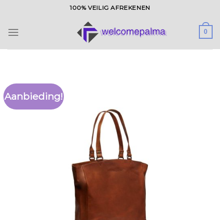
Ga
100% VEILIG AFREKENEN
naar
inhoud
0
Aanbieding!