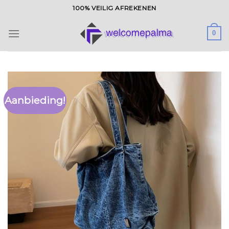
Ga
100% VEILIG AFREKENEN
naar
inhoud
0
Aanbieding!