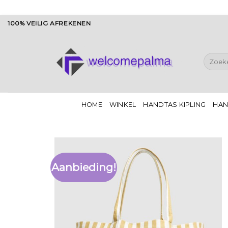
Ga
100% VEILIG AFREKENEN
naar
inhoud
Zoeken
naar:
HOME
WINKEL
HANDTAS KIPLING
HAN
Aanbieding!