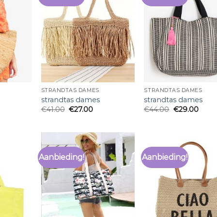
STRANDTAS DAMES
STRANDTAS DAMES
strandtas dames
strandtas dames
€
41.00
€
27.00
€
44.00
€
29.00
Aanbieding!
Aanbieding!