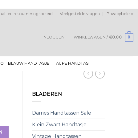
al- en retourneringsbeleid
Veelgestelde vragen
Privacybeleid
0
INLOGGEN
WINKELWAGEN /
€
0.00
DO
BLAUW HANDTASJE
TAUPE HANDTAS
BLADEREN
Dames Handtassen Sale
Klein Zwart Handtasje
N
Vintage Handtassen