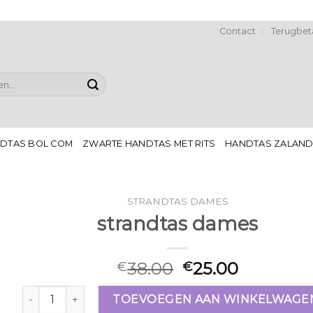
Contact
Terugbeta
DTAS BOL COM
ZWARTE HANDTAS MET RITS
HANDTAS ZALAN
STRANDTAS DAMES
strandtas dames
38.00
25.00
€
€
strandtas dames aantal
TOEVOEGEN AAN WINKELWAGE