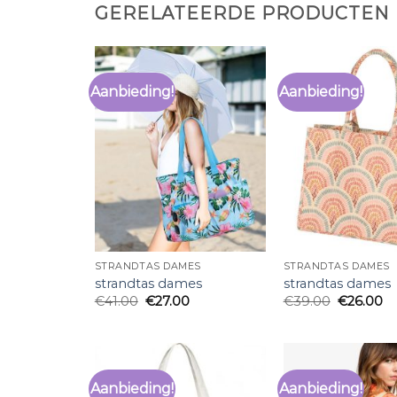
GERELATEERDE PRODUCTEN
Aanbieding!
Aanbieding!
STRANDTAS DAMES
STRANDTAS DAMES
strandtas dames
strandtas dames
€
41.00
€
27.00
€
39.00
€
26.00
Aanbieding!
Aanbieding!