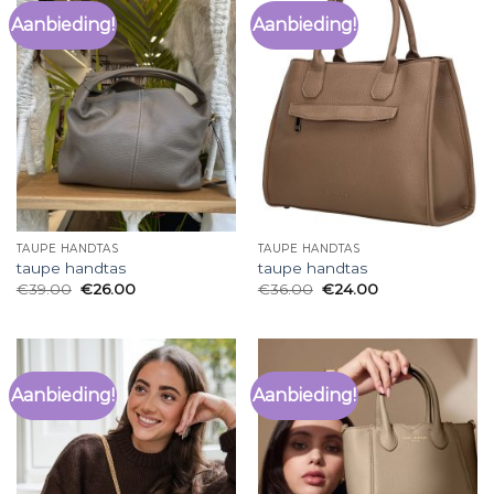
Aanbieding!
Aanbieding!
TAUPE HANDTAS
TAUPE HANDTAS
taupe handtas
taupe handtas
€
39.00
€
26.00
€
36.00
€
24.00
Aanbieding!
Aanbieding!