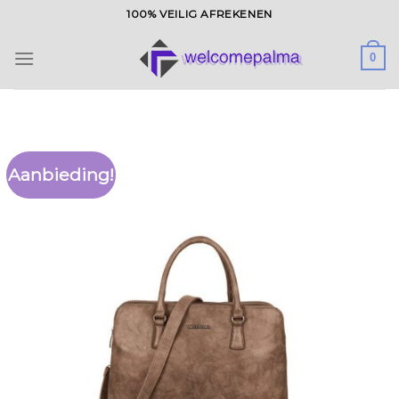
Ga
100% VEILIG AFREKENEN
naar
inhoud
0
Aanbieding!