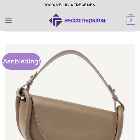
Ga
100% VEILIG AFREKENEN
naar
inhoud
0
Aanbieding!