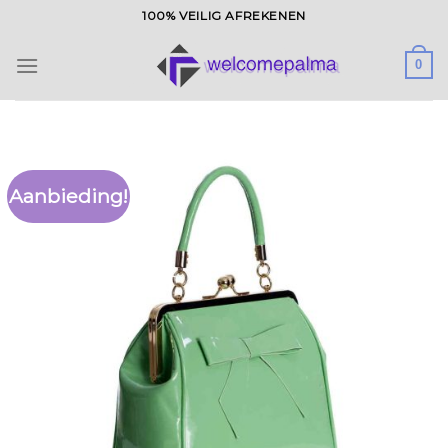
Ga
100% VEILIG AFREKENEN
naar
inhoud
0
Aanbieding!