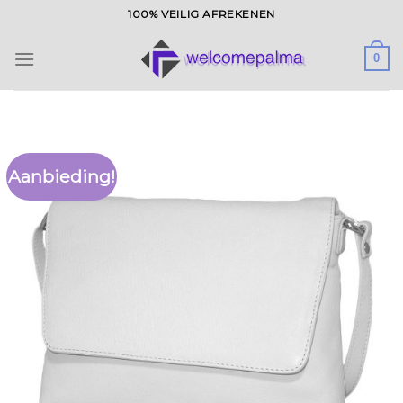
Ga
100% VEILIG AFREKENEN
naar
inhoud
0
Aanbieding!