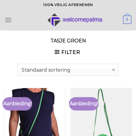
Ga
100% VEILIG AFREKENEN
naar
inhoud
0
TASJE GROEN
FILTER
Aanbieding!
Aanbieding!