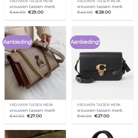
VROUWEN TASSEN MERK
VROUWEN TASSEN MERK
vrouwen tassen merk
vrouwen tassen merk
€
44.00
€
29.00
€
42.00
€
28.00
Aanbieding!
Aanbieding!
VROUWEN TASSEN MERK
VROUWEN TASSEN MERK
vrouwen tassen merk
vrouwen tassen merk
€
41.00
€
27.00
€
41.00
€
27.00