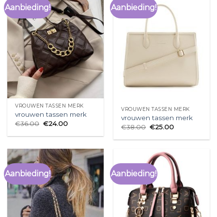
Aanbieding!
Aanbieding!
VROUWEN TASSEN MERK
VROUWEN TASSEN MERK
vrouwen tassen merk
vrouwen tassen merk
€
36.00
€
24.00
€
38.00
€
25.00
Aanbieding!
Aanbieding!