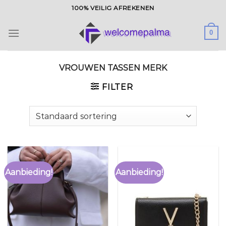
Ga
100% VEILIG AFREKENEN
naar
inhoud
0
VROUWEN TASSEN MERK
FILTER
Aanbieding!
Aanbieding!