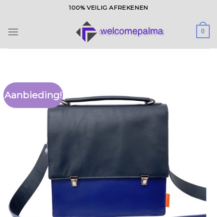
Ga
100% VEILIG AFREKENEN
naar
inhoud
0
Aanbieding!