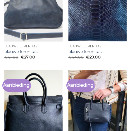
BLAUWE LEREN TAS
BLAUWE LEREN TAS
blauwe leren tas
blauwe leren tas
€
41.00
€
27.00
€
44.00
€
29.00
Aanbieding!
Aanbieding!