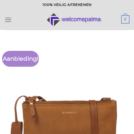
Ga
100% VEILIG AFREKENEN
naar
inhoud
0
Aanbieding!