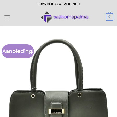
Ga
100% VEILIG AFREKENEN
naar
inhoud
0
Aanbieding!