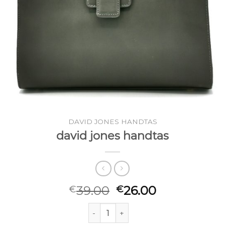
DAVID JONES HANDTAS
david jones handtas
39.00
26.00
€
€
david jones handtas aantal