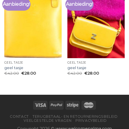
Aanbieding!
Aanbieding!
GEEL TASJE
GEEL TASJE
geel tasje
geel tasje
€
42.00
€
28.00
€
42.00
€
28.00
CONTACT
TERUGBETAAL- EN RETOURNERINGSBELEID
VEELGESTELDE VRAGEN
PRIVACYBELEID
Copyright 2026 ©
www.welcomepalma.com