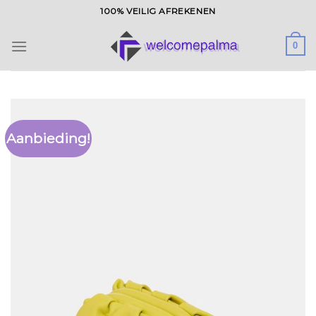
Ga
100% VEILIG AFREKENEN
naar
inhoud
0
Aanbieding!