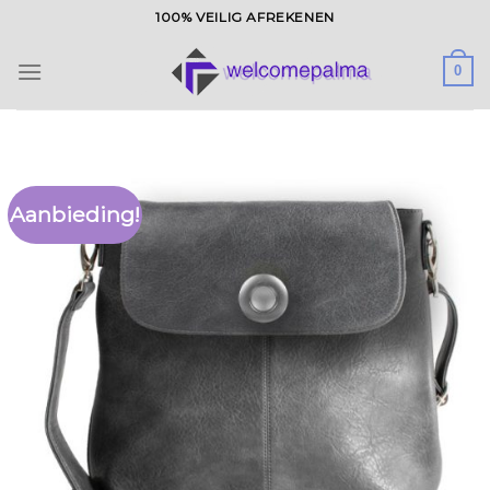
Ga
100% VEILIG AFREKENEN
naar
inhoud
0
Aanbieding!