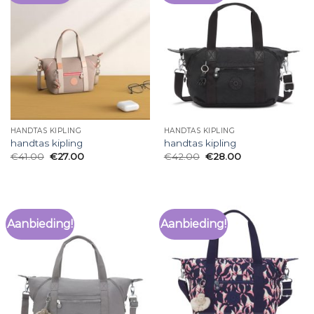
HANDTAS KIPLING
HANDTAS KIPLING
handtas kipling
handtas kipling
€
41.00
€
27.00
€
42.00
€
28.00
Aanbieding!
Aanbieding!