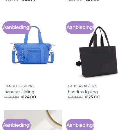
Aanbieding!
Aanbieding!
HANDTAS KIPLING
HANDTAS KIPLING
handtas kipling
handtas kipling
€
36.00
€
24.00
€
38.00
€
25.00
Aanbieding!
Aanbieding!