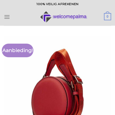
Ga
100% VEILIG AFREKENEN
naar
inhoud
0
Aanbieding!