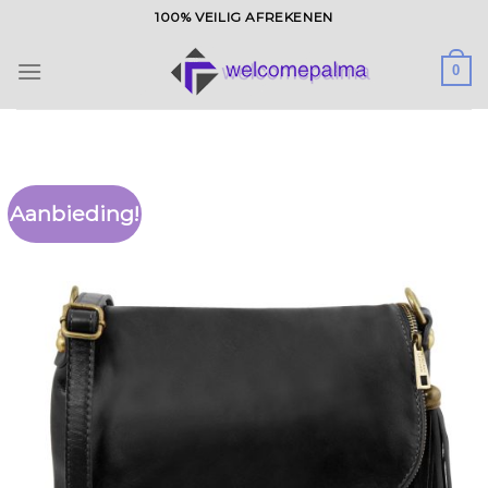
Ga
100% VEILIG AFREKENEN
naar
inhoud
0
Aanbieding!