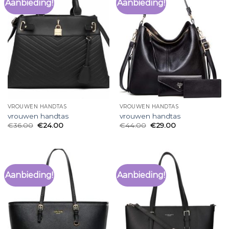
Aanbieding!
Aanbieding!
VROUWEN HANDTAS
VROUWEN HANDTAS
vrouwen handtas
vrouwen handtas
€
36.00
€
24.00
€
44.00
€
29.00
Aanbieding!
Aanbieding!