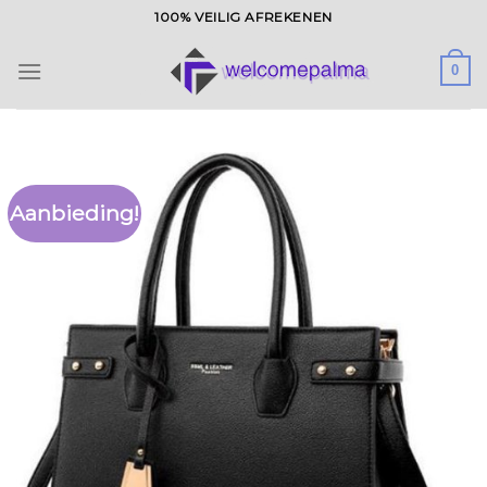
Ga
100% VEILIG AFREKENEN
naar
inhoud
0
Aanbieding!